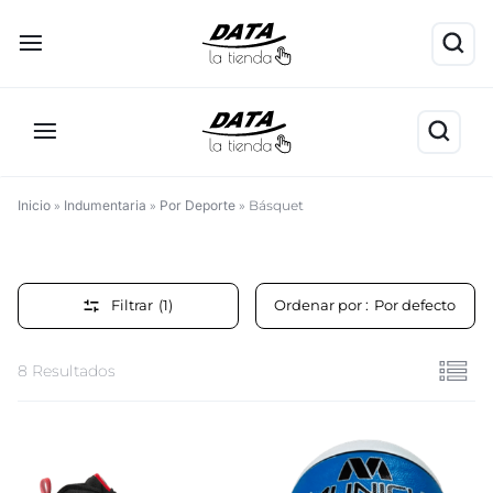
Inicio
»
Indumentaria
»
Por Deporte
»
Básquet
Básquet
Filtrar
(1)
Ordenar por :
Por defecto
8 Resultados