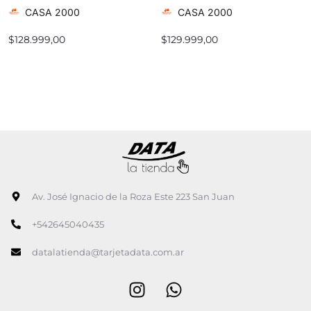
CASA 2000
CASA 2000
$
128.999,00
$
129.999,00
Av. José Ignacio de la Roza Este 223 San Juan
+542645040435
datalatienda@tarjetadata.com.ar