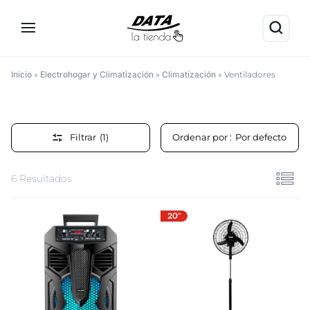
Inicio
»
Electrohogar y Climatización
»
Climatización
»
Ventiladores
Ventiladores
Filtrar
(1)
Ordenar por :
Por defecto
6 Resultados