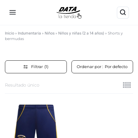
Inicio
»
Indumentaria
»
Niños
»
Niños y niñas (2 a 14 años)
»
Shorts y
bermudas
Shorts
y
Filtrar
(1)
Ordenar por :
Por defecto
bermudas
Resultado único