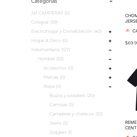
Categorías
2x1 CAMPERAS
0
CHOM
JERS
Colegial
39
C
Electrohogar y Climatización
40
Hogar & Deco
0
$
69.
Indumentaria
127
Hombre
32
Accesorios
0
Marcas
0
Ropa
0
Buzos y sweaters
20
Camisas
5
Camperas y chalecos
32
REME
Jeans
5
CENT
Joggers
1
YEAR