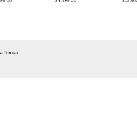
999,00
$
41.199,00
$
25.80
a Tienda