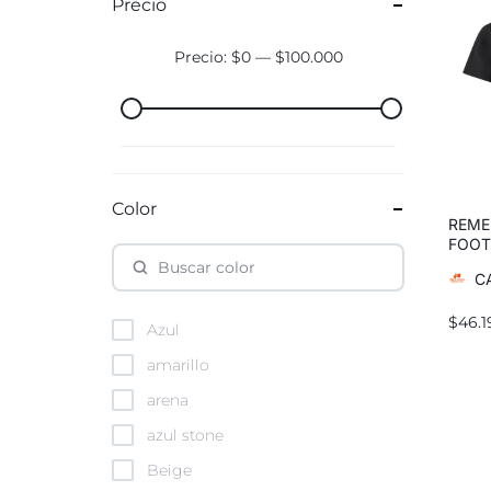
Precio
Precio:
$0
—
$100.000
Color
REME
FOOT
C
$
46.1
Azul
amarillo
arena
azul stone
Beige