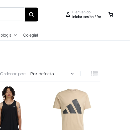
Bienvenido
Iniciar sesión / Registrarse
ología
Colegial
Iniciar sesión
Ordenar por:
Crear una cuenta
Seguimiento de pedidos
Centro de ayuda