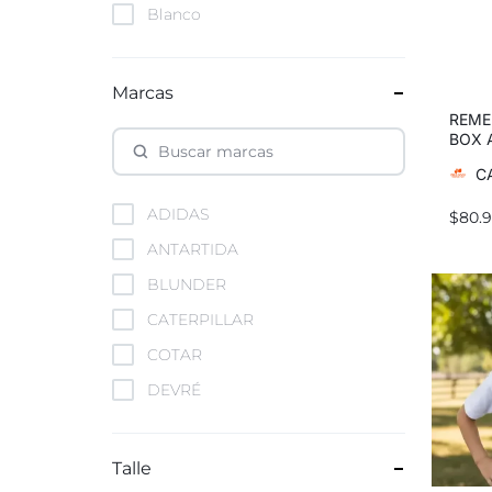
Blanco
blanco negro
Bordó con rosa
Marcas
borravino
REME
BOX
Gris
HEAV
C
gris plomo
ADIDAS
$
80.
marino
ANTARTIDA
Naranja
BLUNDER
Negro
CATERPILLAR
negro-blanco
COTAR
rojo
DEVRÉ
Verde
Kappa
verde negro
MINERO
Talle
verde oliva