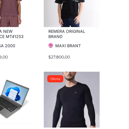
A NEW
REMERA ORIGINAL
CE MT41253
BRAND
IC T SHIRT
A 2000
MAXI BRANT
9,00
$
27.800,00
Oferta