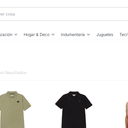
ización
Hogar & Deco
Indumentaria
Juguetes
Tecn
 44 Resultados