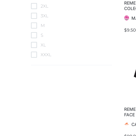
NEW BALANCE
REME
2XL
COLE
Reebok
3XL
M
SAUCONY
M
THE NORTH FACE
$
9.50
S
Topper
XL
XXXL
REME
FACE
ANNI
C