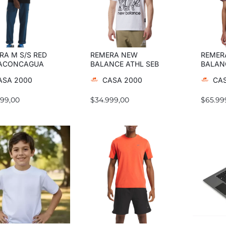
RA M S/S RED
REMERA NEW
REMER
 ACONCAGUA
BALANCE ATHL SEB
BALAN
YW TEE GRAPHIC
CURI MT23550WT
ATHLET
ASA 2000
CASA 2000
CAS
999,00
$
34.999,00
$
65.99