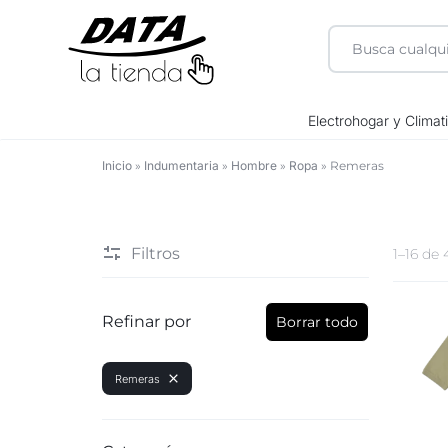
DATA
Electrohogar y Climat
LA
Inicio
»
Indumentaria
»
Hombre
»
Ropa
»
Remeras
Remeras
TIENDA
Filtros
1–16 de
Refinar por
Borrar todo
Remeras