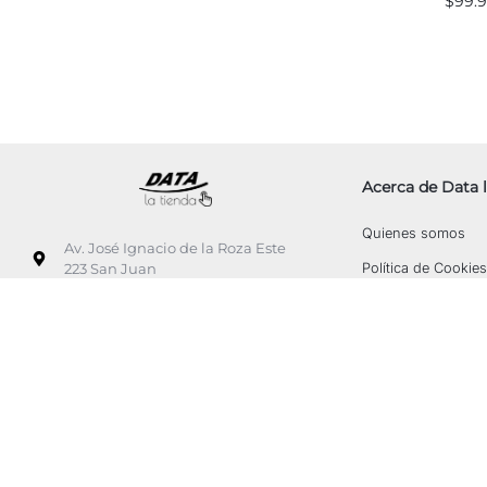
$
99.
Acerca de Data l
Quienes somos
Av. José Ignacio de la Roza Este
Política de Cookies
223 San Juan
+542645040435
datalatienda@tarjetadata.com.ar