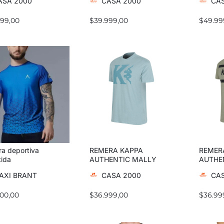
ASA 2000
CASA 2000
CAS
999,00
$
39.999,00
$
49.99
a deportiva
REMERA KAPPA
REMER
tida
AUTHENTIC MALLY
AUTHE
AXI BRANT
CASA 2000
CAS
600,00
$
36.999,00
$
36.99