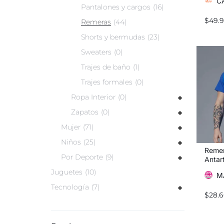
C
Pantalones y cargos
16
$
49.
Remeras
44
Shorts y bermudas
23
Sweaters
0
Trajes de baño
1
Trajes formales
0
Ropa Interior
0
Zapatos
0
Mujer
71
Niños
25
Remer
Por Deporte
9
Antar
Juguetes
10
M
Tecnología
7
$
28.