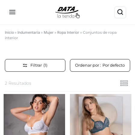
Inicio
»
Indumentaria
»
Mujer
»
Ropa Interior
»
Conjuntos de ropa
interior
Conjuntos
de
Filtrar
(1)
Ordenar por :
Por defecto
ropa
interior
2 Resultados