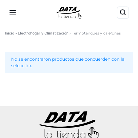
Inicio
»
Electrohogar y Climatización
»
Termotanques y calefones
Termotanques
y
No se encontraron productos que concuerden con la
calefones
selección.