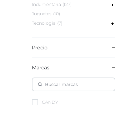
Indumentaria
127
Juguetes
10
Tecnología
7
Precio
Marcas
CANDY