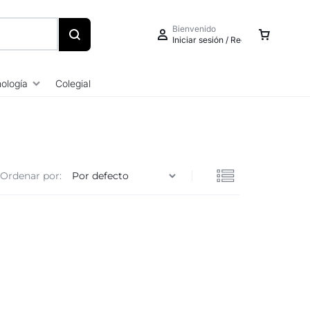
Bienvenido
Iniciar sesión / Registrarse
ología
Colegial
Iniciar sesión
Ordenar por:
Crear una cuenta
Seguimiento de pedidos
Centro de ayuda