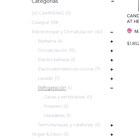
Categorías
2x1 CAMPERAS
0
CAND
AT H
Colegial
39
TOTA
M
Electrohogar y Climatización
40
Barberia
4
$
1.85
Climatización
15
Electro belleza
3
Electrodomésticos cocina
7
Lavado
7
Refrigeración
1
Cavas y exhibidoras
0
Freezers
0
Heladeras
1
Termotanques y calefones
0
Hogar & Deco
0