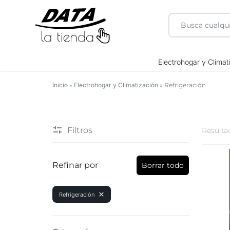
DATA
Electrohogar y Climat
LA
Inicio
»
Electrohogar y Climatización
»
Refrigeración
Refrigeración
TIENDA
Filtros
Resulta
Refinar por
Borrar todo
Refrigeración