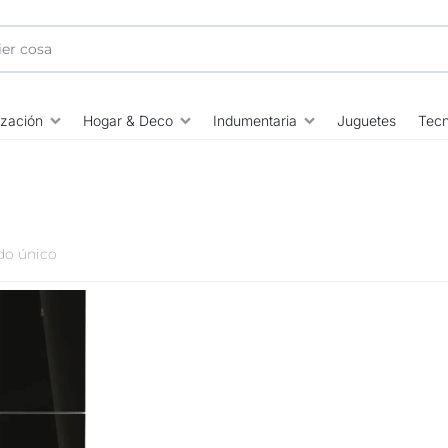
ización
Hogar & Deco
Indumentaria
Juguetes
Tecn
do único