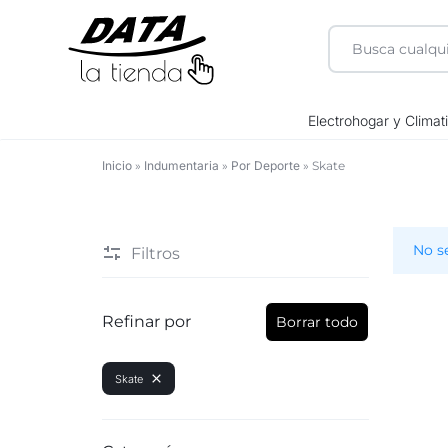
DATA
Electrohogar y Climat
LA
Inicio
»
Indumentaria
»
Por Deporte
»
Skate
Skate
TIENDA
No s
Filtros
Refinar por
Borrar todo
Skate