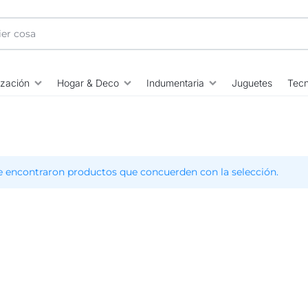
ización
Hogar & Deco
Indumentaria
Juguetes
Tecn
e encontraron productos que concuerden con la selección.