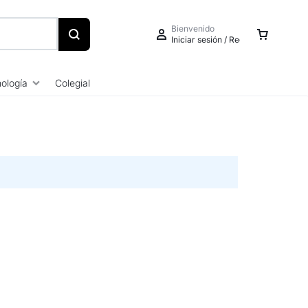
Bienvenido
Iniciar sesión / Registrarse
ología
Colegial
Iniciar sesión
Crear una cuenta
Seguimiento de pedidos
Centro de ayuda