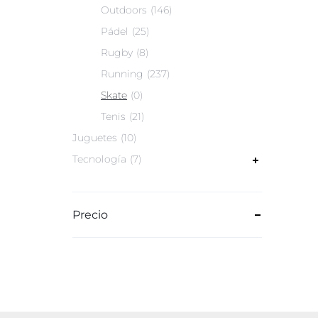
Outdoors
146
Pádel
25
Rugby
8
Running
237
Skate
0
Tenis
21
Juguetes
10
Tecnología
7
Precio