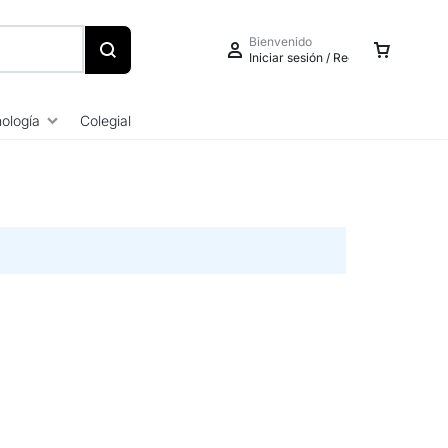
Bienvenido
Iniciar sesión / Registrarse
ología
Colegial
Iniciar sesión
Crear una cuenta
Seguimiento de pedidos
Centro de ayuda