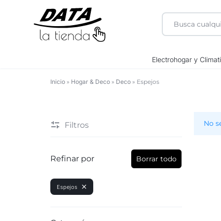
DATA
Electrohogar y Climat
LA
Inicio
»
Hogar & Deco
»
Deco
»
Espejos
Espejos
TIENDA
No s
Filtros
Refinar por
Borrar todo
Espejos