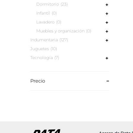
Dormitorio
23
Infantil
0
Lavadero
0
Muebles y organización
0
Indumentaria
127
Juguetes
10
Tecnología
7
Precio