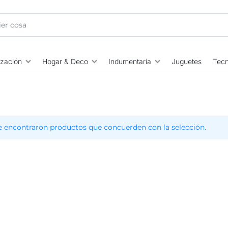
ización
Hogar & Deco
Indumentaria
Juguetes
Tecn
e encontraron productos que concuerden con la selección.