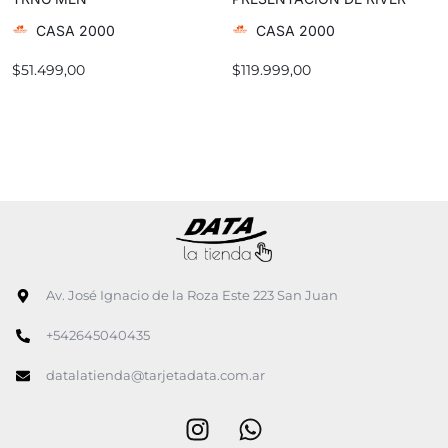
PLATE TIRO 25 COMPETITION
CASA 2000
CASA 2000
$
51.499,00
$
119.999,00
Av. José Ignacio de la Roza Este 223 San Juan
+542645040435
datalatienda@tarjetadata.com.ar