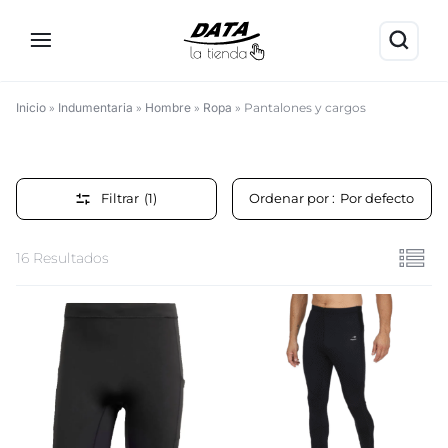
Inicio
»
Indumentaria
»
Hombre
»
Ropa
»
Pantalones y cargos
Pantalones
y
Filtrar
(1)
Ordenar por :
Por defecto
cargos
16 Resultados