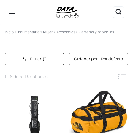
Inicio
»
Indumentaria
»
Mujer
»
Accesorios
»
Carteras y mochilas
Carteras
y
Filtrar
(1)
Ordenar por :
Por defecto
mochilas
1–16 de 41 Resultados