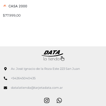
CASA 2000
$
77.999,00
Av. José Ignacio de la Roza Este 223 San Juan
+542645040435
datalatienda@tarjetadata.com.ar