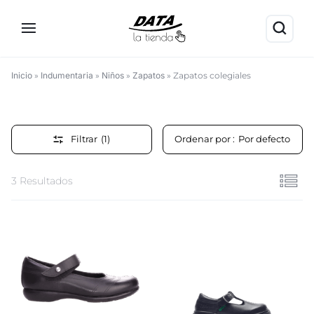
Inicio
»
Indumentaria
»
Niños
»
Zapatos
»
Zapatos colegiales
Zapatos
colegiales
Filtrar
(1)
Ordenar por :
Por defecto
3 Resultados