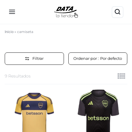
Inicio
»
camiseta
camiseta
Filtrar
Ordenar por :
Por defecto
9 Resultados