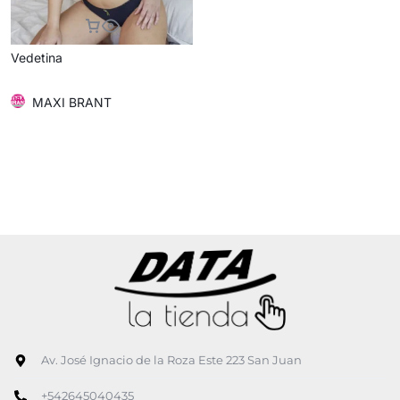
Vedetina
MAXI BRANT
Av. José Ignacio de la Roza Este 223 San Juan
+542645040435