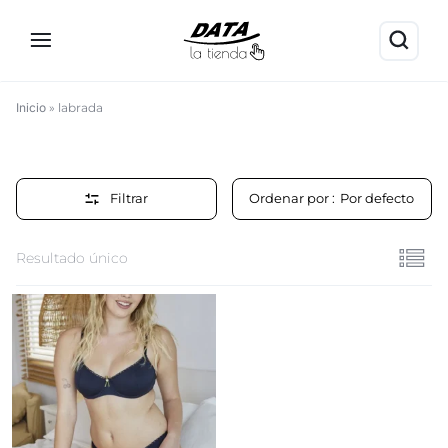
Inicio
»
labrada
labrada
Filtrar
Ordenar por :
Por defecto
Resultado único