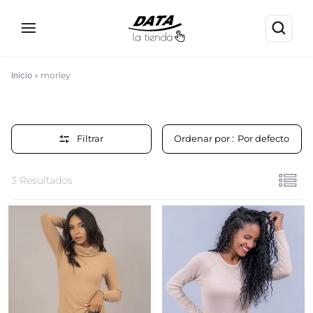
Inicio
»
morley
morley
Filtrar
Ordenar por :
Por defecto
3 Resultados