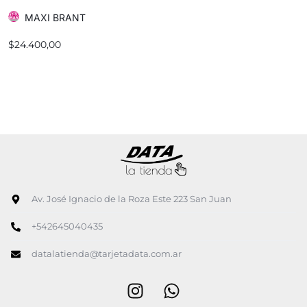
MAXI BRANT
$
24.400,00
Av. José Ignacio de la Roza Este 223 San Juan
+542645040435
datalatienda@tarjetadata.com.ar