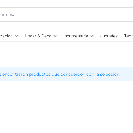
ización
Hogar & Deco
Indumentaria
Juguetes
Tecn
e encontraron productos que concuerden con la selección.