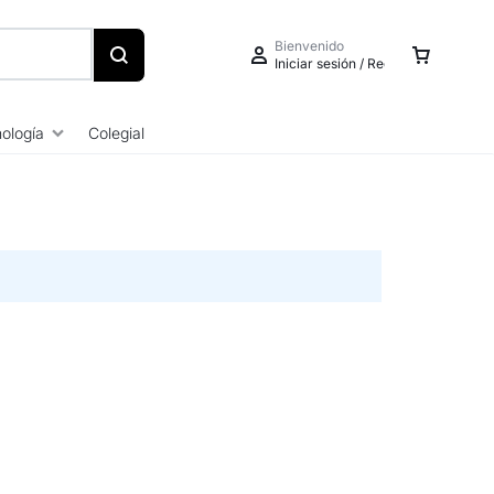
Bienvenido
Iniciar sesión / Registrarse
ología
Colegial
Iniciar sesión
Crear una cuenta
Seguimiento de pedidos
Centro de ayuda