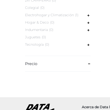
2x1 CAMPERAS
0
Colegial
0
Electrohogar y Climatización
1
Hogar & Deco
0
Indumentaria
0
Juguetes
0
Tecnología
0
Precio
Acerca de Data l