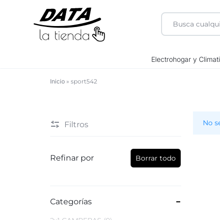
DATA
Electrohogar y Climat
LA
Inicio
»
sport542
sport542
TIENDA
No s
Filtros
Refinar por
Borrar todo
Categorías