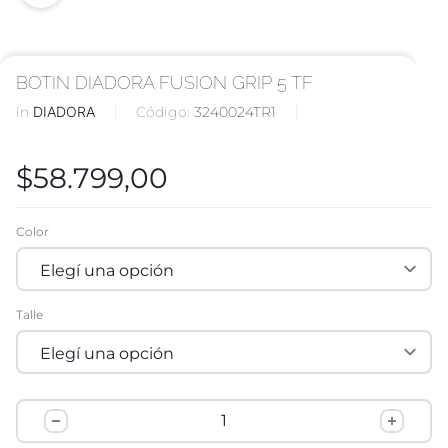
BOTIN DIADORA FUSION GRIP 5 TF
in
DIADORA
Código:
3240024TR1
$
58.799,00
Color
Talle