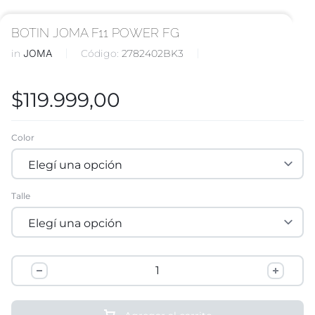
BOTIN JOMA F11 POWER FG
in
JOMA
Código:
2782402BK3
$
119.999,00
Color
Talle