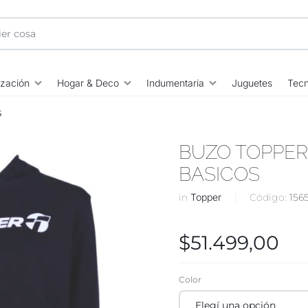
ización
Hogar & Deco
Indumentaria
Juguetes
Tecn
S
BUZO TOPPER
BASICOS
in
Topper
Código:
156
$
51.499,00
Color