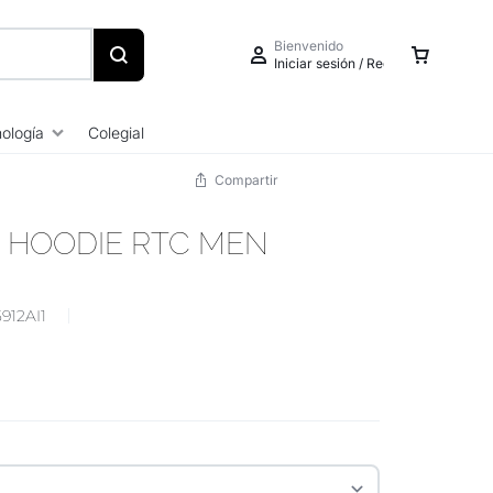
Bienvenido
Iniciar sesión / Registrarse
ología
Colegial
Compartir
 HOODIE RTC MEN
Iniciar sesión
Crear una cuenta
5912AI1
Seguimiento de pedidos
Centro de ayuda