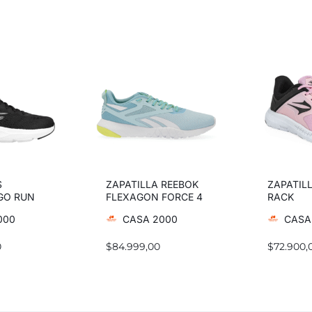
S
ZAPATILLA REEBOK
ZAPATIL
GO RUN
FLEXAGON FORCE 4
RACK
000
CASA 2000
CASA
0
$
84.999,00
$
72.900,