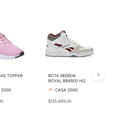
LAS TOPPER
BOTA REEBOK
ZAPAT
ROYAL BB4500 HI2
FLOAT
 2000
CASA 2000
CA
00
$
125.999,00
$
178.4