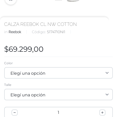
CALZA REEBOK CL NW COTTON
in
Reebok
Código:
5174710NI1
$
69.299,00
Color
Talle