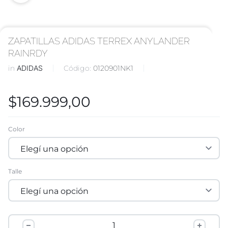
ZAPATILLAS ADIDAS TERREX ANYLANDER
RAINRDY
in
ADIDAS
Código:
0120901NK1
$
169.999,00
Color
Talle