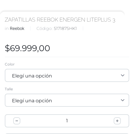
ZAPATILLAS REEBOK ENERGEN LITEPLUS 3
in
Reebok
Código:
5171875HK1
$
69.999,00
Color
Talle